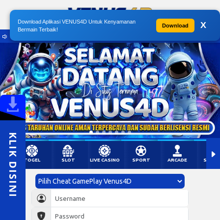
Download Aplikasi VENUS4D Untuk Kenyamanan
X
Download
Bermain Terbaik!
NFIRMASIKAN REKENING TUJUAN SEBELUM MELAKUKAN DEPOSIT GUNA MENCEGAH KERUGIAN, TERIMA KA
KLIK DISINI
TOGEL
SLOT
LIVE CASINO
SPORT
ARCADE
SABU